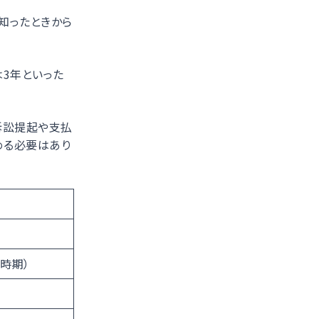
知ったときから
3年といった
訴訟提起や支払
める必要はあり
時期）