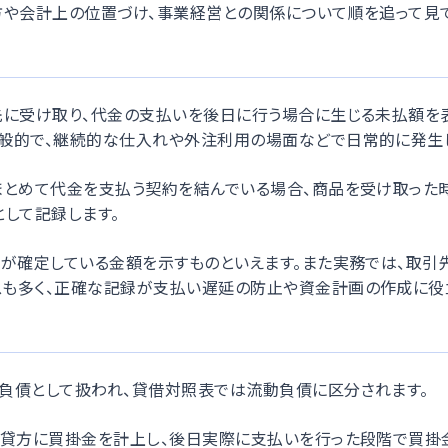
方や会計上の位置づけ、事業経営との関係について順を追って見て
先に受け取り、代金の支払いを後日に行う場合に生じる未払額を
般的で、継続的な仕入れや外注利用の場面などで日常的に発生
まとめて代金を支払う契約を結んでいる場合、商品を受け取った
して記録します。
とが確定している金額を示すものといえます。また実務では、取引
も多く、正確な記録が支払い遅延の防止や資金計画の作成に役
負債として扱われ、貸借対照表では流動負債に区分されます。
、貸方に買掛金を計上し、後日実際に支払いを行った段階で買掛