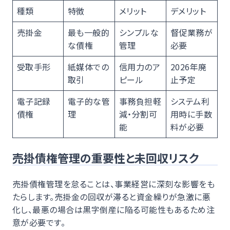
種類
特徴
メリット
デメリット
売掛金
最も一般的
シンプルな
督促業務が
な債権
管理
必要
受取手形
紙媒体での
信用力のア
2026年廃
取引
ピール
止予定
電子記録
電子的な管
事務負担軽
システム利
債権
理
減・分割可
用時に手数
能
料が必要
売掛債権管理の重要性と未回収リスク
売掛債権管理を怠ることは、事業経営に深刻な影響をも
たらします。売掛金の回収が滞ると資金繰りが急激に悪
化し、最悪の場合は黒字倒産に陥る可能性もあるため注
意が必要です。