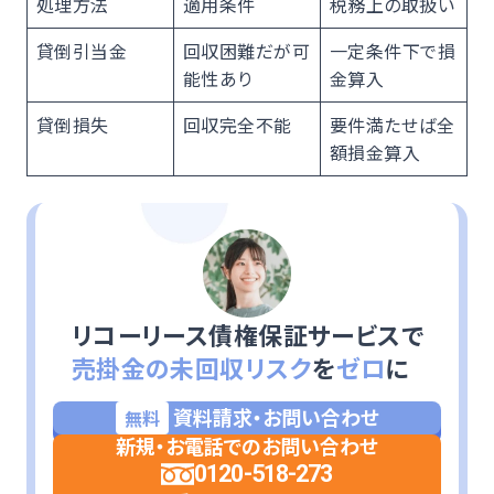
処理方法
適用条件
税務上の取扱い
貸倒引当金
回収困難だが可
一定条件下で損
能性あり
金算入
貸倒損失
回収完全不能
要件満たせば全
額損金算入
リコーリース債権保証サービスで
売掛金の未回収リスク
を
ゼロ
に
資料請求・お問い合わせ
無料
新規・お電話でのお問い合わせ
0120-518-273