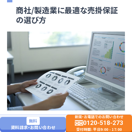
商社/製造業に最適な売掛保証
の選び方
新規・お電話でのお問い合わせ
商社や製造業が抱える売掛金リスクを効果的に管理する
無料
0120-518-273
資料請求・お問い合わせ
ためには、業種特性に合わせた最適な売掛保証の選び方
受付時間: 平日9:00 - 17:00